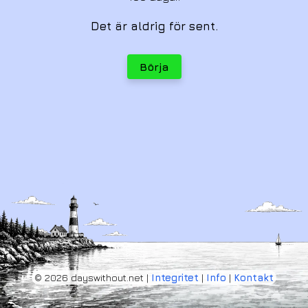
Det är aldrig för sent.
Börja
© 2026 dayswithout.net |
Integritet
|
Info
|
Kontakt